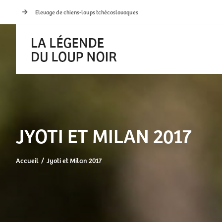
Passer
Elevage de chiens-loups tchécoslovaques
au
contenu
JYOTI ET MILAN 2017
Accueil
Jyoti et Milan 2017