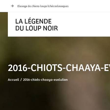
Passer
Elevage de chiens-loups tchécoslovaques
au
contenu
2016-CHIOTS-CHAAYA-
Accueil
2016-chiots-chaaya-evolution