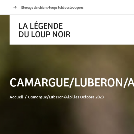
Passer
Elevage de chiens-loups tchécoslovaques
au
contenu
CAMARGUE/LUBERON/AL
Accueil
Camargue/Luberon/Alpilles Octobre 2023