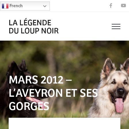
Passer
French
Faceboo
Y
au
contenu
MARS 2012 –
L’AVEYRON ET SES
GORGES