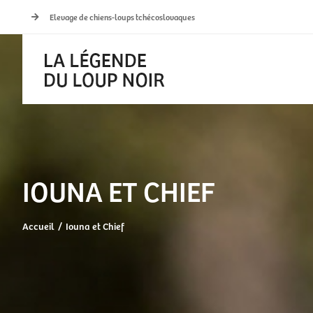
Passer
Elevage de chiens-loups tchécoslovaques
au
contenu
IOUNA ET CHIEF
Accueil
Iouna et Chief