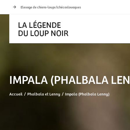
Passer
Elevage de chiens-loups tchécoslovaques
au
contenu
IMPALA (PHALBALA LE
Accueil
Phalbala et Lenny
Impala (Phalbala Lenny)