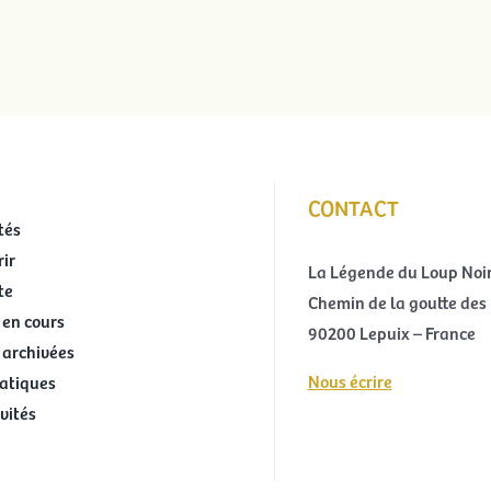
CONTACT
tés
ir
La Légende du Loup Noi
te
Chemin de la goutte des 
 en cours
90200 Lepuix – France
 archivées
Nous écrire
ratiques
ivités