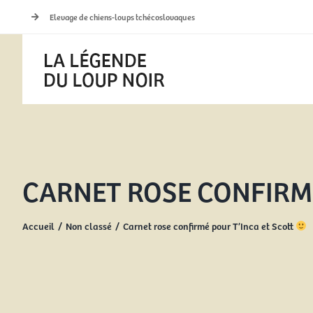
Passer
Elevage de chiens-loups tchécoslovaques
au
contenu
CARNET ROSE CONFIRMÉ
Accueil
Non classé
Carnet rose confirmé pour T’Inca et Scott