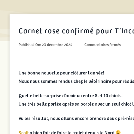
Carnet rose confirmé pour T’Inc
sur
Published On: 23 décembre 2025
Commentaires fermés
Carnet
rose
confirm
pour
T’Inca
Une bonne nouvelle pour clôturer l’année!
et
Nous nous sommes rendus chez le vétérinaire pour réalis
Scott
Quelle belle surprise d’avoir vu entre 8 et 10 chiots!
Une très belle portée après sa portée avec un seul chiot
Vu les résultat, nous allons encore prendre deux pré-ré
Scott
a bien fait de faire le trajet depuis le Nord