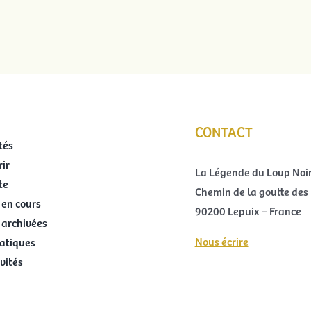
CONTACT
tés
ir
La Légende du Loup Noi
te
Chemin de la goutte des 
 en cours
90200 Lepuix – France
 archivées
Nous écrire
ratiques
ivités