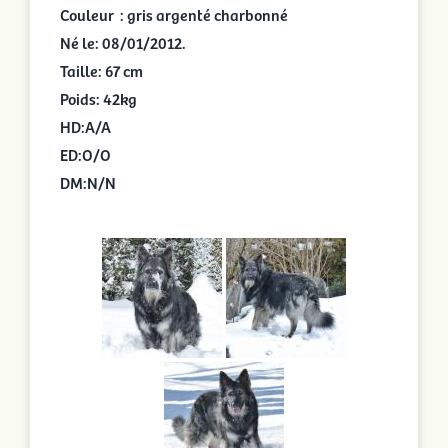
Couleur : gris argenté charbonné
Né le: 08/01/2012.
Taille: 67 cm
Poids: 42kg
HD:A/A
ED:O/O
DM:N/N