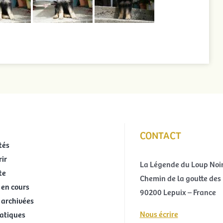
CONTACT
tés
ir
La Légende du Loup Noi
te
Chemin de la goutte des 
 en cours
90200 Lepuix – France
 archivées
Nous écrire
ratiques