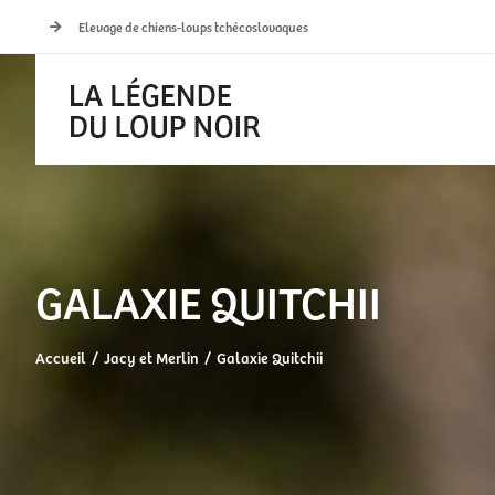
Passer
Elevage de chiens-loups tchécoslovaques
au
contenu
GALAXIE QUITCHII
Accueil
Jacy et Merlin
Galaxie Quitchii