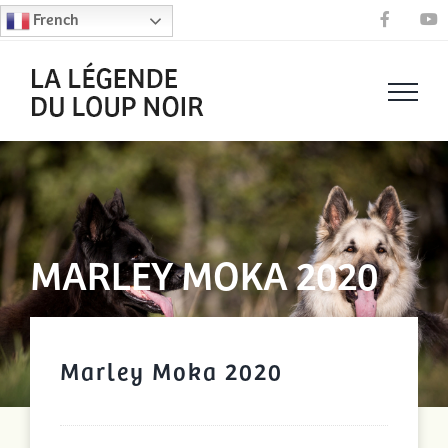
Passer
French
Faceboo
Y
au
contenu
MARLEY MOKA 2020
Marley Moka 2020