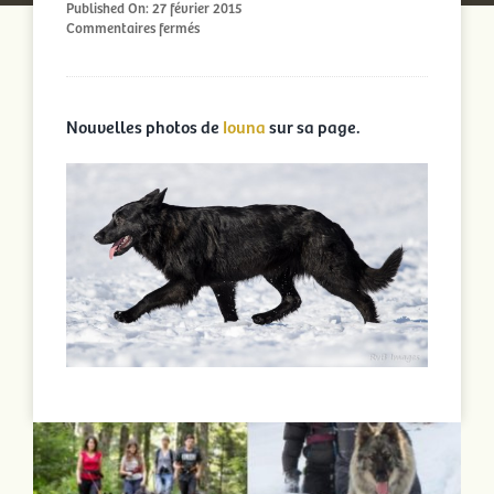
Published On: 27 février 2015
sur
Commentaires fermés
Nouvelles
photos
de
Iouna
Nouvelles photos de
Iouna
sur sa page.