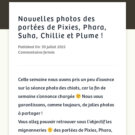
Nouvelles photos des
portées de Pixies, Phara,
Suha, Chillie et Plume !
Published On: 30 juillet 2025
sur
Commentaires fermés
Nouvelles
photos
des
portées
Cette semaine nous avons pris un peu d’avance
de
Pixies,
sur la séance photo des chiots, car la fin de
Phara,
semaine s’annonce chargée
Suha,
Nous vous
Chillie
garantissons, comme toujours, de jolies photos
et
Plume
à partager !
!
Vous allez pouvoir retrouver sous l’objectif les
mignonneries
des portées de Pixies, Phara,