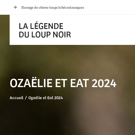
Passer
Elevage de chiens-loups tchécoslovaques
au
contenu
OZAËLIE ET EAT 2024
Accueil
Ozaëlie et Eat 2024