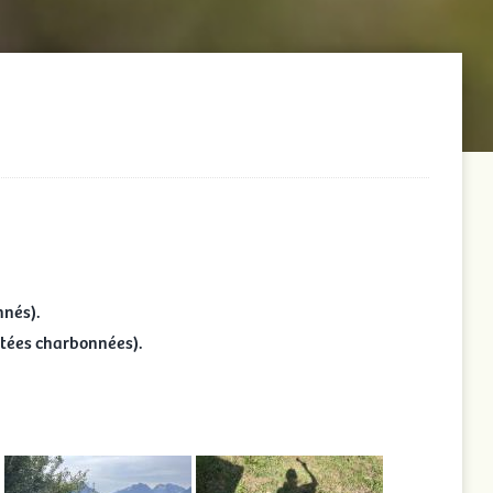
nnés).
entées charbonnées).