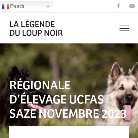
Passer
French
Faceboo
Y
au
contenu
RÉGIONALE
D’ÉLEVAGE UCFAS
SAZE NOVEMBRE 2023