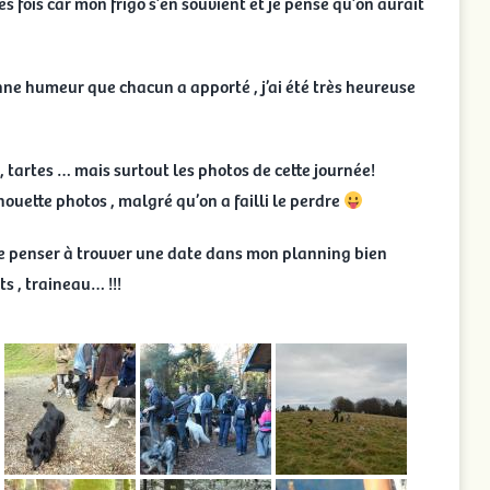
s fois car mon frigo s’en souvient et je pense qu’on aurait
nne humeur que chacun a apporté , j’ai été très heureuse
, tartes … mais surtout les photos de cette journée!
houette photos , malgré qu’on a failli le perdre
ire penser à trouver une date dans mon planning bien
s , traineau… !!!