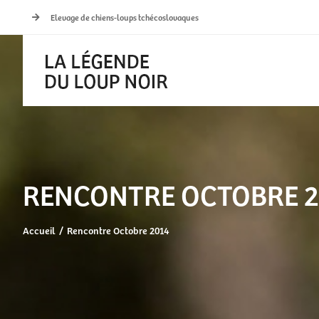
Passer
Elevage de chiens-loups tchécoslovaques
au
contenu
RENCONTRE OCTOBRE 2
Accueil
Rencontre Octobre 2014