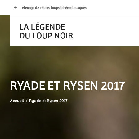
Passer
Elevage de chiens-loups tchécoslovaques
au
contenu
RYADE ET RYSEN 2017
Accueil
Ryade et Rysen 2017