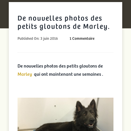
De nouvelles photos des
petits gloutons de Marley.
on
Published On: 3 juin 2016
1 Commentaire
De
nouvelles
photos
des
petits
De nouvelles photos des petits gloutons de
gloutons
Marley
qui ont maintenant une semaines .
de
Marley.