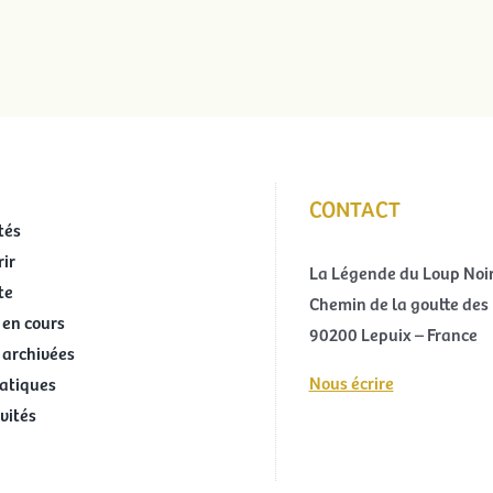
CONTACT
tés
ir
La Légende du Loup Noi
te
Chemin de la goutte des 
 en cours
90200 Lepuix – France
 archivées
Nous écrire
ratiques
ivités