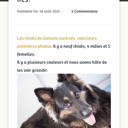
on
Published On: 18 août 2015
5 Commentaires
Les
chiots
de
Galaxie
sont
Les chiots de Galaxie sont nés, voici leurs
nés!
premières photos
. Il y a neuf chiots, 4 mâles et 5
femelles.
Il y a plusieurs couleurs et nous avons hâte de
les voir grandir.