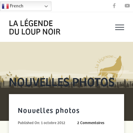
Passer
French
Faceboo
Y
au
contenu
NOUVELLES PHOTOS
Nouvelles photos
on
Published On: 1 octobre 2012
2 Commentaires
Nouvelles