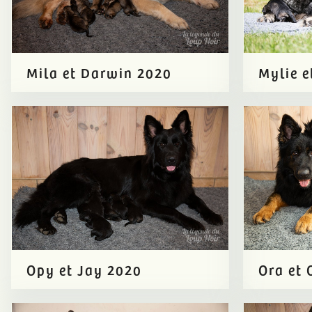
Mila et Darwin 2020
Mylie e
Opy et Jay 2020
Ora et 