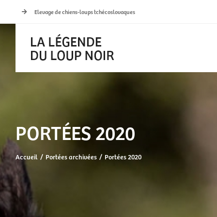
Passer
Elevage de chiens-loups tchécoslovaques
au
contenu
PORTÉES 2020
Accueil
Portées archivées
Portées 2020