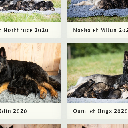
t Northface 2020
Naska et Milan 20
Odin 2020
Oumi et Onyx 202