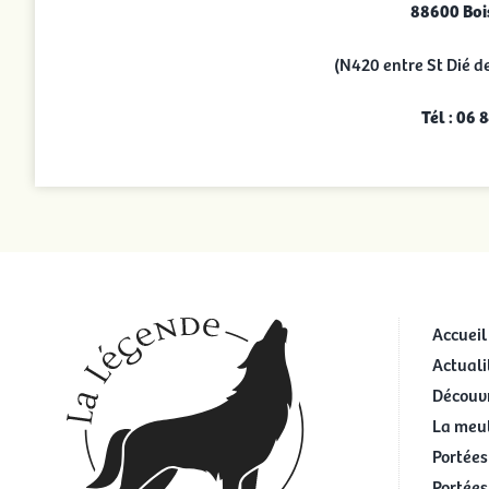
88600 Boi
(N420 entre St Dié d
Tél : 06 
Accueil
Actuali
Découvr
La meu
Portées
Portées