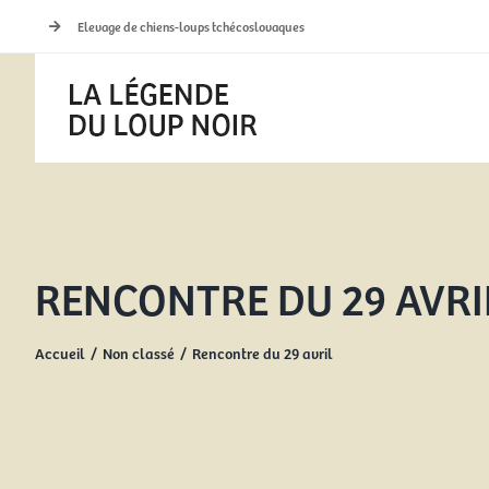
Passer
Elevage de chiens-loups tchécoslovaques
au
contenu
RENCONTRE DU 29 AVRI
Accueil
Non classé
Rencontre du 29 avril