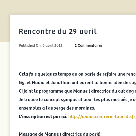
Rencontre du 29 avril
on
Published On: 6 avril 2012
2 Commentaires
Rencontre
du
29
avril
Cela fais quelques temps qu’on parle de refaire une renco
Gy, et Nadia et Jonathan ont eurent la bonne idée de su
Ci joint le programme que Manue ( directrice du out dog
Je trouve le concept sympas et pour les plus motivés je v
ensembles a l’auberge des moraines.
L’inscription est par ici:
http://www.confrerie-lupoide.f
Message de Manue ( directrice du park):