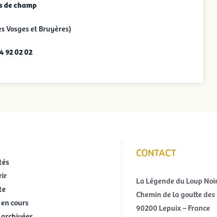
s de champ
es Vosges et Bruyères)
84 92 02 02
CONTACT
tés
ir
La Légende du Loup Noi
te
Chemin de la goutte des 
 en cours
90200 Lepuix – France
 archivées