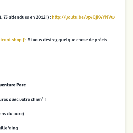
 75 attendues en 2012 !) :
http://youtu.be/vz4QjK4YNVw
cani-shop.fr
Si vous désirez quelque chose de précis
venture Parc
res avec votre chien* !
iens du parc)
illefaing