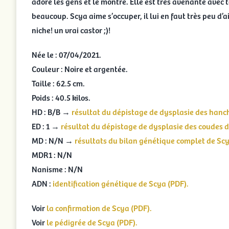
adore les gens et le montre. Elle est très avenante avec
beaucoup. Scya aime s’occuper, il lui en faut très peu d’ai
niche! un vrai castor ;)!
Née le : 07/04/2021.
Couleur : Noire et argentée.
Taille : 62.5 cm.
Poids : 40.5 kilos.
HD : B/B →
résultat du dépistage de dysplasie des hanc
ED : 1 →
résultat du dépistage de dysplasie des coudes d
MD : N/N →
résultats du bilan génétique complet de Scy
MDR1 : N/N
Nanisme : N/N
ADN :
identification génétique de Scya (PDF).
Voir
la confirmation de Scya (PDF).
Voir
le pédigrée de Scya (PDF).