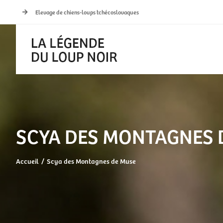
Passer
Elevage de chiens-loups tchécoslovaques
au
contenu
SCYA DES MONTAGNES 
Accueil
Scya des Montagnes de Muse