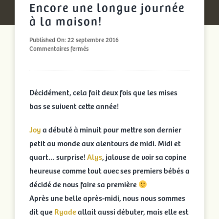
Encore une longue journée
à la maison!
Published On: 22 septembre 2016
sur
Commentaires fermés
Encore
une
longue
journée
Décidément, cela fait deux fois que les mises
à
la
bas se suivent cette année!
maison!
Joy
a débuté à minuit pour mettre son dernier
petit au monde aux alentours de midi. Midi et
quart… surprise!
Alys
, jalouse de voir sa copine
heureuse comme tout avec ses premiers bébés a
décidé de nous faire sa première
Après une belle après-midi, nous nous sommes
dit que
Ryade
allait aussi débuter, mais elle est